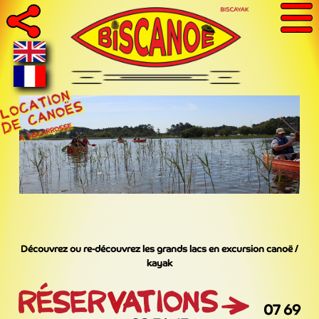
Découvrez ou re-découvrez les grands lacs en excursion canoë /
kayak
07 69