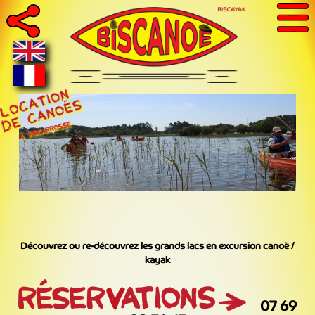
Découvrez ou re-découvrez les grands lacs en excursion canoë /
kayak
07 69