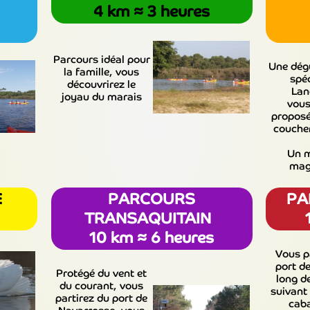
4 km ≈ 3 heures
Parcours idéal pour
Une dég
la famille, vous
spéc
découvrirez le
Lan
joyau du
marais
vous
proposé
coucher
Un 
magi
TE
PARCOURS
PA
TRANSAQUITAIN
10 km ≈ 6 heures
Vous p
port de
Protégé du vent et
long d
du courant, vous
suivant
partirez du port de
cab