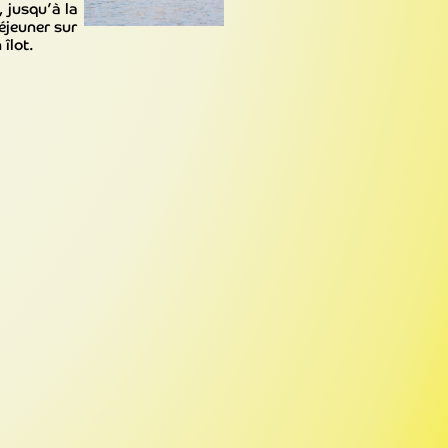
 jusqu’à la
éjeuner sur
 îlot.