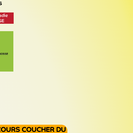
S
adie
SE
COURS COUCHER DU