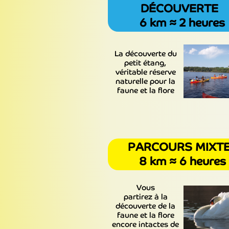
DÉCOUVERTE
6 km ≈ 2 heures
La découverte du
petit étang,
véritable réserve
naturelle pour la
faune et la flore
PARCOURS MIX
8 km ≈ 6 heures
Vous
partirez à la
découverte de la
faune et la flore
encore intactes de