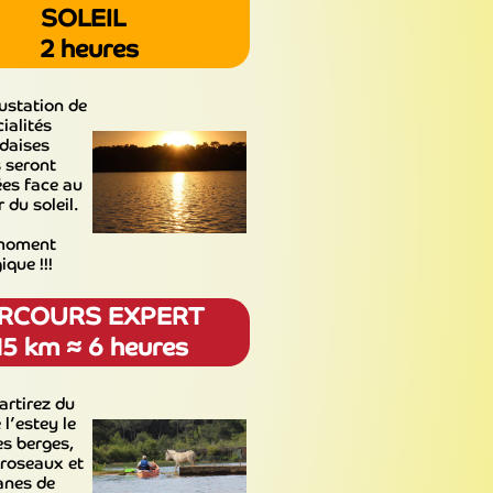
SOLEIL
2 heures
ustation de
ialités
daises
 seront
es face au
 du soleil.
moment
que !!!
RCOURS EXPERT
15 km ≈ 6 heures
artirez du
 l’estey le
es berges,
 roseaux et
anes de