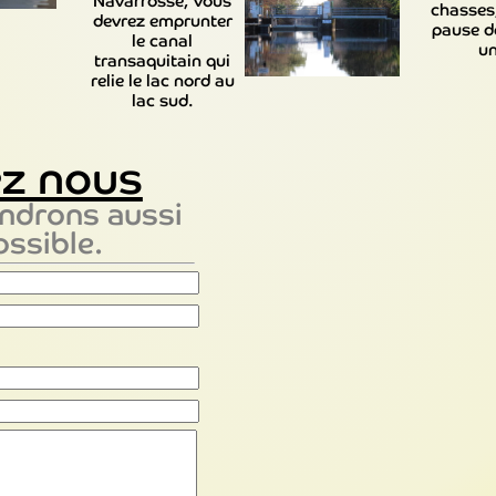
Navarrosse, vous
chasses,
devrez emprunter
pause d
le canal
un
transaquitain qui
relie le lac nord au
lac sud.
ez nous
ndrons aussi
ossible.